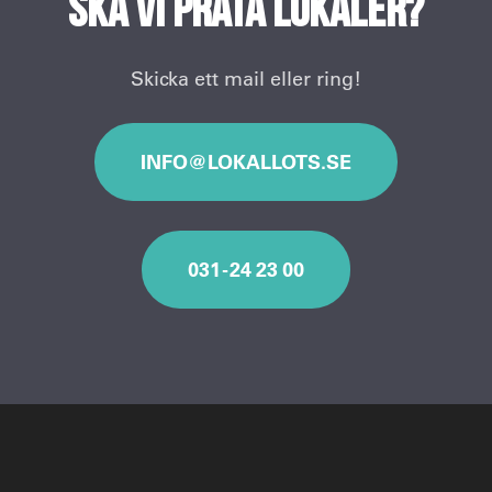
Ska vi prata lokaler?
Skicka ett mail eller ring!
INFO@LOKALLOTS.SE
031 - 24 23 00