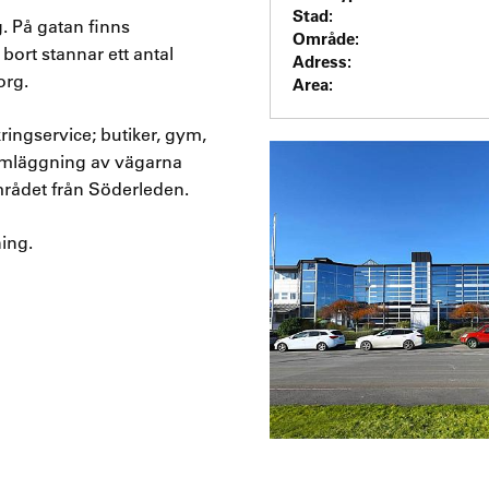
Stad:
. På gatan finns
Område:
ort stannar ett antal
Adress:
org.
Area:
kringservice; butiker, gym,
omläggning av vägarna
i området från Söderleden.
ing.