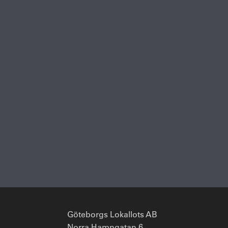
Göteborgs Lokallots AB
Norra Hamngatan 6