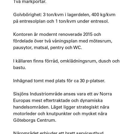
Två markportar.
Golvbörighet: 3 ton/kvm i lagerdelen, 400 kg/kvm
på entresolplan och 1 ton/kvm under entresol.
Kontoren är modernt renoverade 2015 och
fördelade över två våningsplan med mötesrum,
pausytor, matsal, pentry och WC.
I källaren finns förråd, omklädningsrum, dusch och
bastu.
Inhägnad tomt med plats för ca 30 p-platser.
Sisjöns Industriområde anses vara ett av Norra
Europas mest eftertraktade och dynamiska
handelsområden. Läget ligger strategiskt nära
motorleder och knutpunkter och mycket nära
Göteborgs Centrum.
Närområdet erbjuder ett brett serviceutbud,