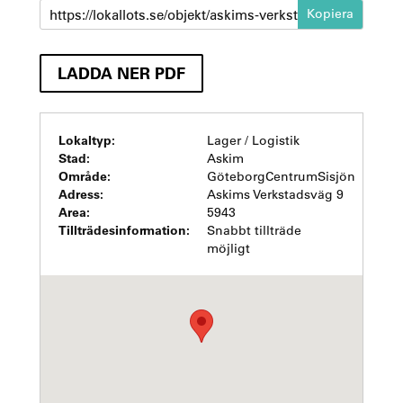
https://lokallots.se/objekt/askims-verkstadsvag-9
LADDA NER PDF
Lokaltyp:
Lager / Logistik
Stad:
Askim
Område:
GöteborgCentrumSisjön
Adress:
Askims Verkstadsväg 9
Area:
5943
Tillträdesinformation:
Snabbt tillträde
möjligt