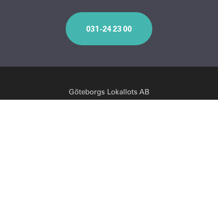
031 - 24 23 00
Göteborgs Lokallots AB
Norra Hamngatan 6
411 14 Göteborg
Tel.
031 - 24 23 00
Email:
info@lokallots.se
Läs vår
integritetspolicy
.
Följ oss på LinkedIn