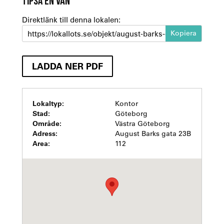
TIPSA EN VÄN
Direktlänk till denna lokalen:
https://lokallots.se/objekt/august-barks-gata-23b-1-1
LADDA NER PDF
Lokaltyp:
Kontor
Stad:
Göteborg
Område:
Västra Göteborg
Adress:
August Barks gata 23B
Area:
112