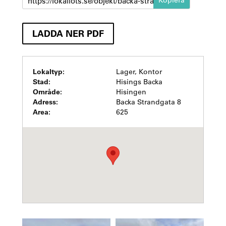
https://lokallots.se/objekt/backa-strandgata-8
LADDA NER PDF
Lokaltyp:
Lager, Kontor
Stad:
Hisings Backa
Område:
Hisingen
Adress:
Backa Strandgata 8
Area:
625