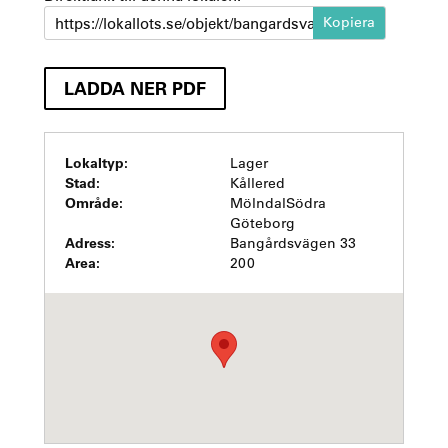
https://lokallots.se/objekt/bangardsvagen-33-3
LADDA NER PDF
Lokaltyp:
Lager
Stad:
Kållered
Område:
MölndalSödra
Göteborg
Adress:
Bangårdsvägen 33
Area:
200