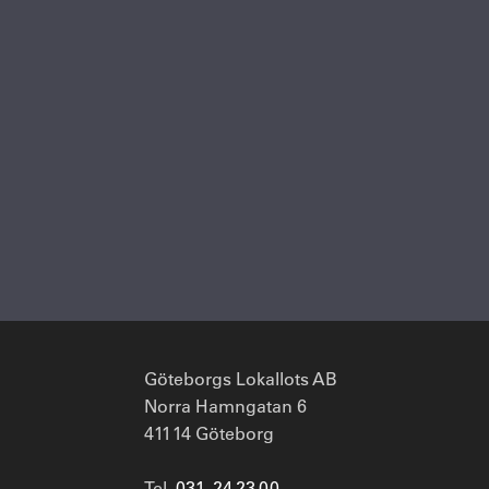
Göteborgs Lokallots AB
Norra Hamngatan 6
411 14 Göteborg
Tel.
031 - 24 23 00