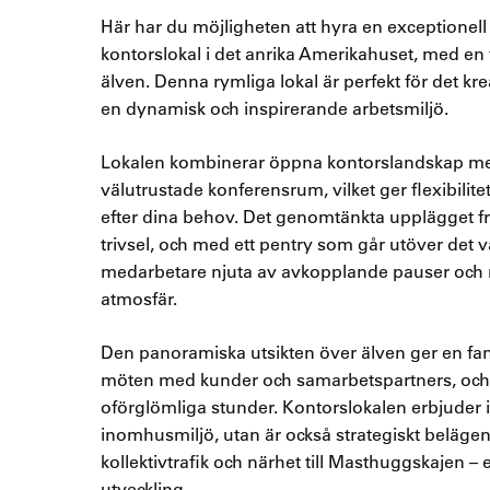
Här har du möjligheten att hyra en exceptionell 
kontorslokal i det anrika Amerikahuset, med en f
älven. Denna rymliga lokal är perfekt för det kr
en dynamisk och inspirerande arbetsmiljö.
Lokalen kombinerar öppna kontorslandskap me
välutrustade konferensrum, vilket ger flexibilitet
efter dina behov. Det genomtänkta upplägget fr
trivsel, och med ett pentry som går utöver det 
medarbetare njuta av avkopplande pauser och m
atmosfär.
Den panoramiska utsikten över älven ger en fan
möten med kunder och samarbetspartners, och hj
oförglömliga stunder. Kontorslokalen erbjuder 
inomhusmiljö, utan är också strategiskt belägen 
kollektivtrafik och närhet till Masthuggskajen – 
utveckling.