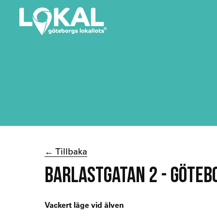
← Tillbaka
BARLASTGATAN 2 - GÖTEB
Vackert läge vid älven