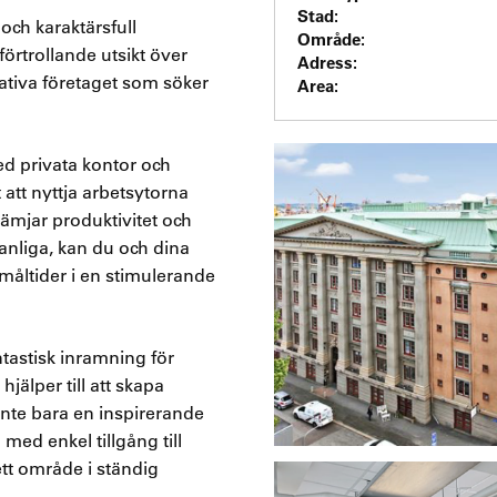
Stad:
och karaktärsfull
Område:
örtrollande utsikt över
Adress:
eativa företaget som söker
Area:
d privata kontor och
 att nyttja arbetsytorna
ämjar produktivitet och
vanliga, kan du och dina
åltider i en stimulerande
tastisk inramning för
älper till att skapa
inte bara en inspirerande
med enkel tillgång till
ett område i ständig