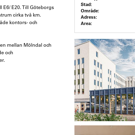
Stad:
l E6/ E20. Till Göteborgs
Område:
ntrum cirka två km.
Adress:
åde kontors- och
Area:
gen mellan Mölndal och
de och
er.