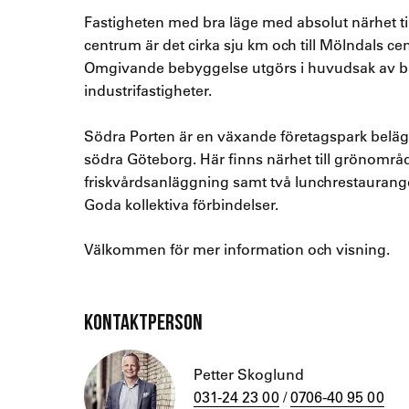
Fastigheten med bra läge med absolut närhet til
centrum är det cirka sju km och till Mölndals ce
Omgivande bebyggelse utgörs i huvudsak av b
industrifastigheter.
Södra Porten är en växande företagspark belä
södra Göteborg. Här finns närhet till grönområ
friskvårdsanläggning samt två lunchrestaurang
Goda kollektiva förbindelser.
Välkommen för mer information och visning.
KONTAKTPERSON
Petter Skoglund
031-24 23 00
/
0706-40 95 00