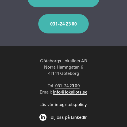
031 - 24 23 00
Göteborgs Lokallots AB
Norra Hamngatan 6
411 14 Göteborg
Tel.
031 - 24 23 00
Email:
info@lokallots.se
Läs vår
integritetspolicy
.
Följ oss på LinkedIn