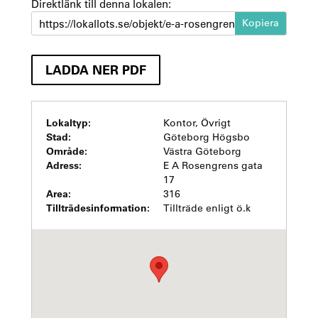
Direktlänk till denna lokalen:
https://lokallots.se/objekt/e-a-rosengrens-gata-17-hogsbo-2
LADDA NER PDF
Lokaltyp:
Kontor, Övrigt
Stad:
Göteborg Högsbo
Område:
Västra Göteborg
Adress:
E A Rosengrens gata
17
Area:
316
Tillträdesinformation:
Tillträde enligt ö.k