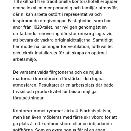
Till skillnad från traditionella kontorshotell erbjuder
denna lokal en mer personlig och familjär atmosfär,
där ni kan arbeta ostört i representativa och
inspirerande omgivningar. Fastigheten, som har
anor från 1920-talet, har nyligen genomgått en
omfattande renovering där stor omsorg lagts vid
att bevara de vackra originaldetaljerna. Samtidigt
har moderna lösningar för ventilation, luftkvalitet
och teknik installerats för att skapa en optimal
arbetsmiljö.
De varsamt valda färgtonerna och de mjuka
mattorna i korridorerna förstärker den lugna
atmosfären. Resultatet är en arbetsplats där både
trivsel och produktivitet får bästa möjliga
förutsättningar.
Kontorsrummet rymmer cirka 4–5 arbetsplatser,
men kan även möbleras med färre skrivbord för att
ge plats åt ett konferensbord eller en inbjudande
soffhörna. Som en extra bonus får ni en egen