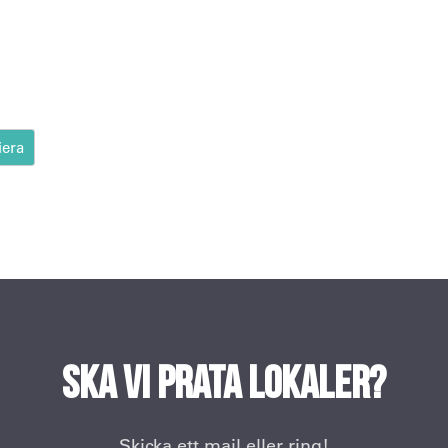
-1-2
Ska vi prata lokaler?
Skicka ett mail eller ring!