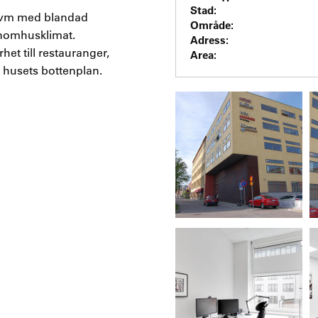
Stad:
0 kvm med blandad
Område:
 inomhusklimat.
Adress:
het till restauranger,
Area:
s i husets bottenplan.