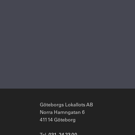
Göteborgs Lokallots AB
Norra Hamngatan 6
411 14 Göteborg
Tel.
031 - 24 23 00