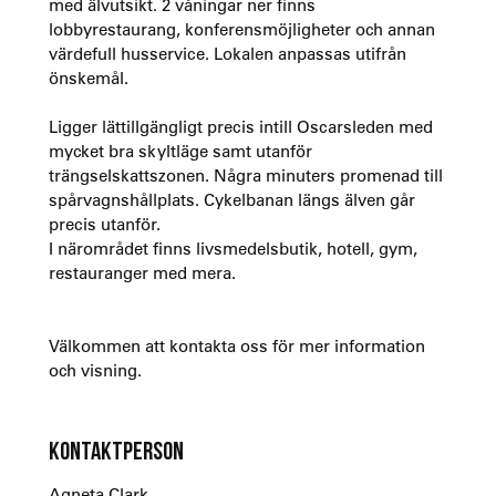
med älvutsikt. 2 våningar ner finns
lobbyrestaurang, konferensmöjligheter och annan
värdefull husservice. Lokalen anpassas utifrån
önskemål.
Ligger lättillgängligt precis intill Oscarsleden med
mycket bra skyltläge samt utanför
trängselskattszonen. Några minuters promenad till
spårvagnshållplats. Cykelbanan längs älven går
precis utanför.
I närområdet finns livsmedelsbutik, hotell, gym,
restauranger med mera.
Välkommen att kontakta oss för mer information
och visning.
KONTAKTPERSON
Agneta Clark