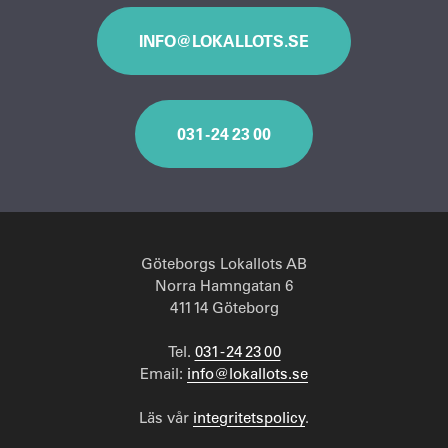
INFO@LOKALLOTS.SE
031 - 24 23 00
Göteborgs Lokallots AB
Norra Hamngatan 6
411 14 Göteborg
Tel.
031 - 24 23 00
Email:
info@lokallots.se
Läs vår
integritetspolicy
.