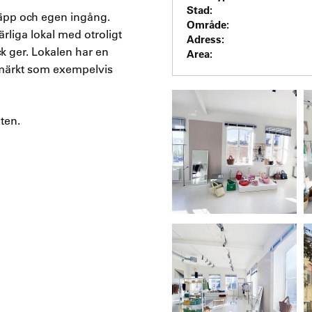
Stad:
läpp och egen ingång.
Område:
ärliga lokal med otroligt
Adress:
ck ger. Lokalen har en
Area:
tmärkt som exempelvis
ten.