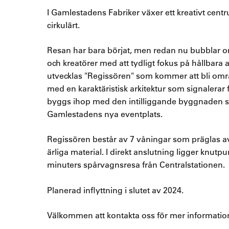
I Gamlestadens Fabriker växer ett kreativt cent
cirkulärt.
Resan har bara börjat, men redan nu bubblar 
och kreatörer med att tydligt fokus på hållbara 
utvecklas "Regissören" som kommer att bli om
med en karaktäristisk arkitektur som signalera
byggs ihop med den intilliggande byggnaden s
Gamlestadens nya eventplats.
Regissören består av 7 våningar som präglas av
ärliga material. I direkt anslutning ligger knut
minuters spårvagnsresa från Centralstationen.
Planerad inflyttning i slutet av 2024.
Välkommen att kontakta oss för mer informatio