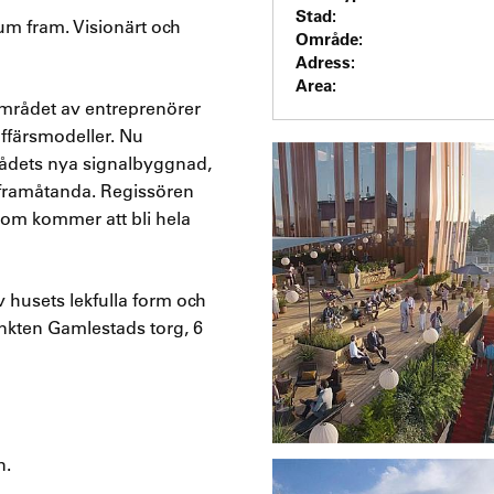
Stad:
rum fram. Visionärt och
Område:
Adress:
Area:
området av entreprenörer
affärsmodeller. Nu
rådets nya signalbyggnad,
r framåtanda. Regissören
om kommer att bli hela
 husets lekfulla form och
punkten Gamlestads torg, 6
n.