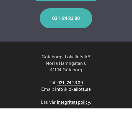
031 - 24 23 00
Göteborgs Lokallots AB
Norra Hamngatan 6
411 14 Göteborg
Tel.
031 - 24 23 00
Email:
info@lokallots.se
Läs vår
integritetspolicy
.
Följ oss på LinkedIn