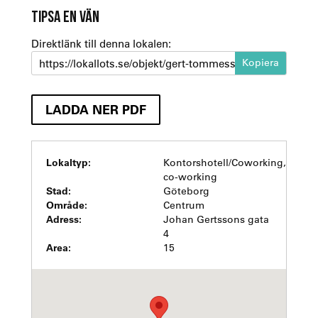
TIPSA EN VÄN
Direktlänk till denna lokalen:
https://lokallots.se/objekt/gert-tommessons-gata-4
LADDA NER PDF
Lokaltyp:
Kontorshotell/Coworking,
co-working
Stad:
Göteborg
Område:
Centrum
Adress:
Johan Gertssons gata
4
Area:
15