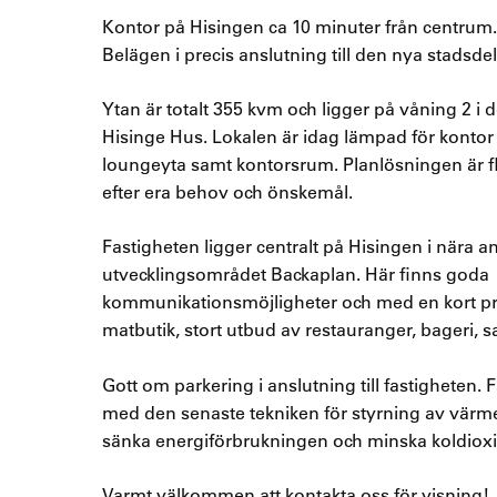
Kontor på Hisingen ca 10 minuter från centrum.
Belägen i precis anslutning till den nya stadsde
Ytan är totalt 355 kvm och ligger på våning 2 i d
Hisinge Hus. Lokalen är idag lämpad för kontor
loungeyta samt kontorsrum. Planlösningen är fl
efter era behov och önskemål.
Fastigheten ligger centralt på Hisingen i nära ans
utvecklingsområdet Backaplan. Här finns goda
kommunikationsmöjligheter och med en kort 
matbutik, stort utbud av restauranger, bageri, sal
Gott om parkering i anslutning till fastigheten.
med den senaste tekniken för styrning av värme o
sänka energiförbrukningen och minska koldioxi
Varmt välkommen att kontakta oss för visning!