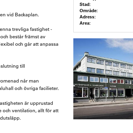
Stad:
Område:
len vid Backaplan.
Adress:
Area:
enna trevliga fastighet -
 och består främst av
exibel och går att anpassa
lutning till
promenad når man
uhall och övriga facilieter.
 Fastigheten är upprustad
ch ventilation, allt för att
dutsläpp.