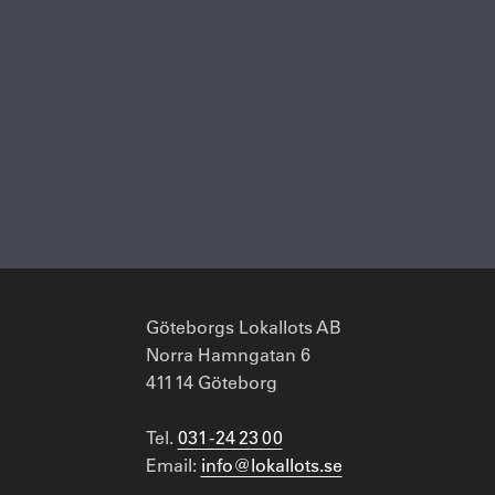
Göteborgs Lokallots AB
Norra Hamngatan 6
411 14 Göteborg
Tel.
031 - 24 23 00
Email:
info@lokallots.se