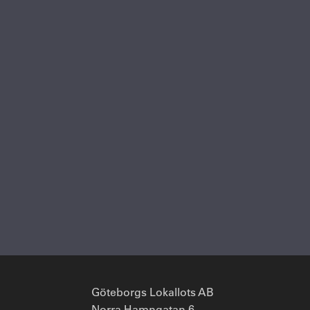
Göteborgs Lokallots AB
Norra Hamngatan 6