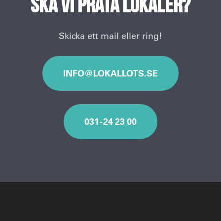
Ska vi prata lokaler?
Skicka ett mail eller ring!
INFO@LOKALLOTS.SE
031 - 24 23 00