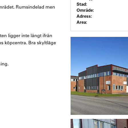
Stad:
området. Rumsindelad men
Område:
Adress:
Area:
n ligger inte långt ifrån
s köpcentra. Bra skyltläge
ing.