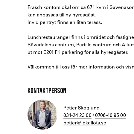
Fräsch kontorslokal om ca 671 kvm i Sävenäs
kan anpassas till ny hyresgäst.
Invid pentryt finns en liten terass.
Lunchrestauranger finns i området och fastighete
Sävedalens centrum, Partille centrum och Allum
ut mot E20! Fri parkering för alla hyresgäster.
Välkommen till oss för mer information och visn
KONTAKTPERSON
Petter Skoglund
031-24 23 00
/
0706-40 95 00
petter@lokallots.se