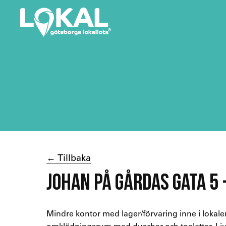
← Tillbaka
JOHAN PÅ GÅRDAS GATA 5 
Mindre kontor med lager/förvaring inne i lokale
omklädningsrum med duschar och toaletter. Lju