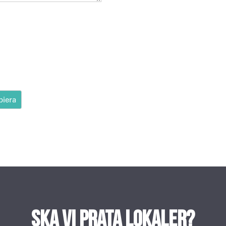
a-5-4
Ska vi prata lokaler?