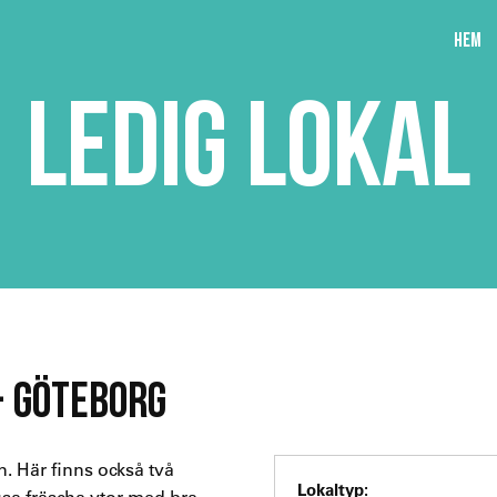
Hem
LEDIG LOKAL
- GÖTEBORG
n. Här finns också två
Lokaltyp:
sa fräscha ytor med bra