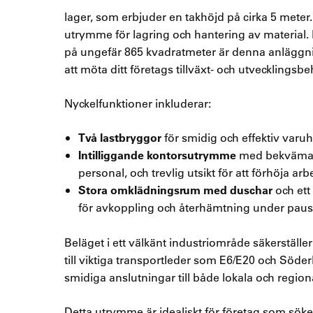
lager, som erbjuder en takhöjd på cirka 5 meter
utrymme för lagring och hantering av material
på ungefär 865 kvadratmeter är denna anläggni
att möta ditt företags tillväxt- och utvecklingsbe
Nyckelfunktioner inkluderar:
Två lastbryggor
för smidig och effektiv varuh
Intilliggande kontorsutrymme
med bekväma, f
personal, och trevlig utsikt för att förhöja arb
Stora omklädningsrum med duschar
och ett
för avkoppling och återhämtning under paus
Beläget i ett välkänt industriområde säkerställer
till viktiga transportleder som E6/E20 och Söderl
smidiga anslutningar till både lokala och regio
Detta utrymme är idealiskt för företag som sök