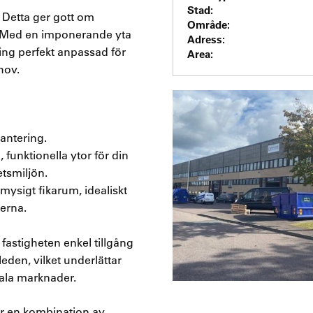
Stad:
. Detta ger gott om
Område:
. Med en imponerande yta
Adress:
ng perfekt anpassad för
Area:
hov.
antering.
unktionella ytor för din
etsmiljön.
 mysigt fikarum, idealiskt
erna.
 fastigheten enkel tillgång
eden, vilket underlättar
nala marknader.
er en kombination av