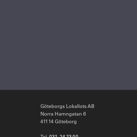
Göteborgs Lokallots AB
Norra Hamngatan 6
411 14 Göteborg
Tel.
031 - 24 23 00