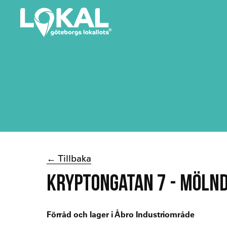
← Tillbaka
KRYPTONGATAN 7 - MÖLN
Förråd och lager i Åbro Industriområde