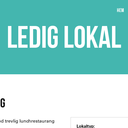
Hem
LEDIG LOKAL
RG
d trevlig lunchrestaurang
Lokaltyp: