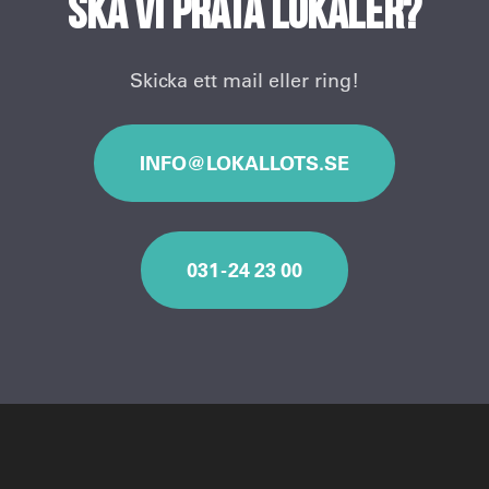
Ska vi prata lokaler?
Skicka ett mail eller ring!
INFO@LOKALLOTS.SE
031 - 24 23 00