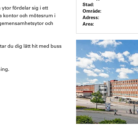
Stad:
tor fördelar sig i ett
Område:
ra kontor och mötesrum i
Adress:
nns gemensamhetsytor och
Area:
 tar du dig lätt hit med buss
ing.