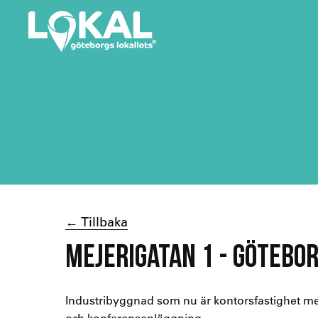
← Tillbaka
MEJERIGATAN 1 - GÖTEBO
Industribyggnad som nu är kontorsfastighet me
och konferensanläggning.