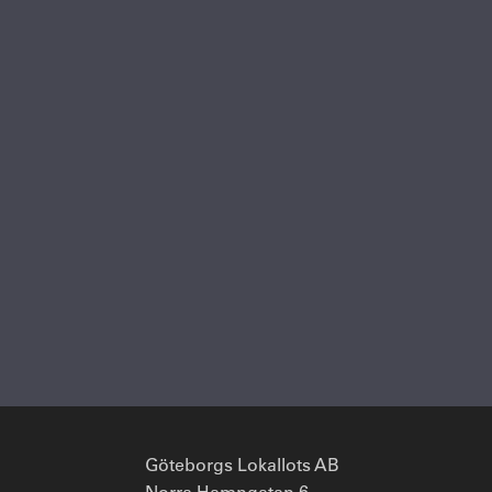
Göteborgs Lokallots AB
Norra Hamngatan 6