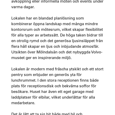
avkoppling eller informella möten och events under
varma dagar.
Lokalen har en blandad planlösning som
kombinerar öppna landskap med många mindre
kontorsrum och mötesrum, vilket skapar flexibilitet
för alla typer av arbetssätt. De höga taken bidrar till
en otrolig rymd och det generösa ljusinsläppet från
flera håll skapar en ljus och inbjudande atmosfär.
Utsikten över Mölndalsån och det nybyggda Volvo-
muséet ger en inspirerande miljö.
Lokalen är modern med fräscha ytskikt och ett stort
pentry som erbjuder en generös yta för
lunchrummet. I den stora receptionen finns både
plats för receptionsdisk och bekväma soffor för
besökare. Huset har även ett eget garage med
laddplatser för elbilar, vilket underlättar för alla
medarbetare.
Det är lätt att ta sig hit både med bil och