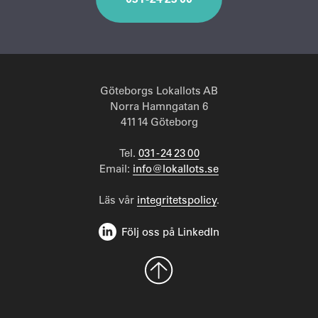
Göteborgs Lokallots AB
Norra Hamngatan 6
411 14 Göteborg
Tel.
031 - 24 23 00
Email:
info@lokallots.se
Läs vår
integritetspolicy
.
Följ oss på LinkedIn