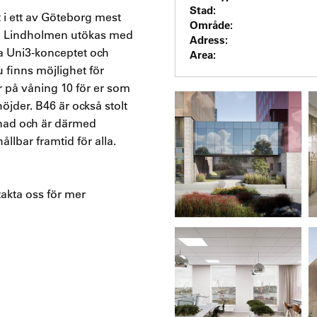
Stad:
 i ett av Göteborg mest
Område:
å Lindholmen utökas med
Adress:
a Uni3-konceptet och
Area:
 finns möjlighet för
r på våning 10 för er som
öjder. B46 är också stolt
gnad och är därmed
llbar framtid för alla.
takta oss för mer