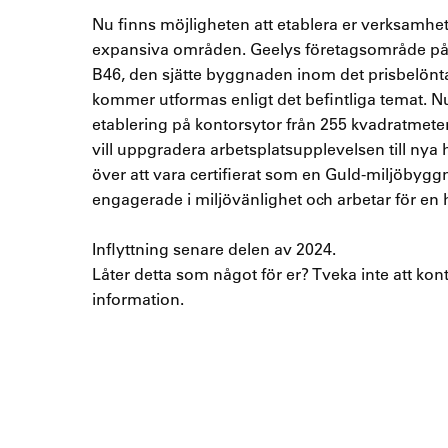
Nu finns möjligheten att etablera er verksamhet
expansiva områden. Geelys företagsområde p
B46, den sjätte byggnaden inom det prisbelönt
kommer utformas enligt det befintliga temat. Nu
etablering på kontorsytor från 255 kvadratmete
vill uppgradera arbetsplatsupplevelsen till nya h
över att vara certifierat som en Guld-miljöbyg
engagerade i miljövänlighet och arbetar för en hå
Inflyttning senare delen av 2024.
Låter detta som något för er? Tveka inte att kon
information.