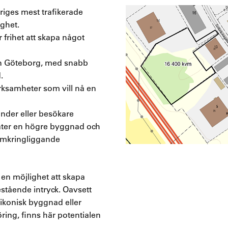
riges mest trafikerade
ghet.
frihet att skapa något
ån Göteborg, med snabb
.
erksamheter som vill nå en
under eller besökare
llåter en högre byggnad och
omkringliggande
 en möjlighet att skapa
estående intryck. Oavsett
 ikonisk byggnad eller
ring, finns här potentialen