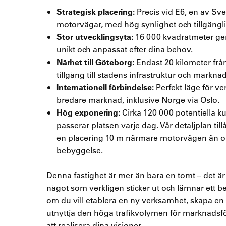
Strategisk placering:
Precis vid E6, en av Sve
motorvägar, med hög synlighet och tillgängli
Stor utvecklingsyta:
16 000 kvadratmeter ger 
unikt och anpassat efter dina behov.
Närhet till Göteborg:
Endast 20 kilometer fr
tillgång till stadens infrastruktur och marknad
Internationell förbindelse:
Perfekt läge för v
bredare marknad, inklusive Norge via Oslo.
Hög exponering:
Cirka 120 000 potentiella k
passerar platsen varje dag. Vår detaljplan ti
en placering 10 m närmare motorvägen än 
bebyggelse.
Denna fastighet är mer än bara en tomt – det är
något som verkligen sticker ut och lämnar ett b
om du vill etablera en ny verksamhet, skapa en
utnyttja den höga trafikvolymen för marknadsfö
att realisera dina visioner.