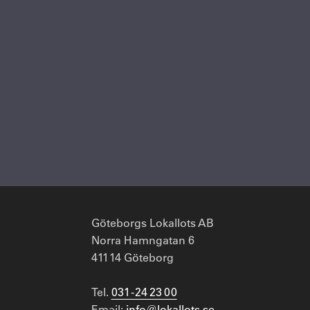
Göteborgs Lokallots AB
Norra Hamngatan 6
411 14 Göteborg
Tel.
031 - 24 23 00
Email:
info@lokallots.se