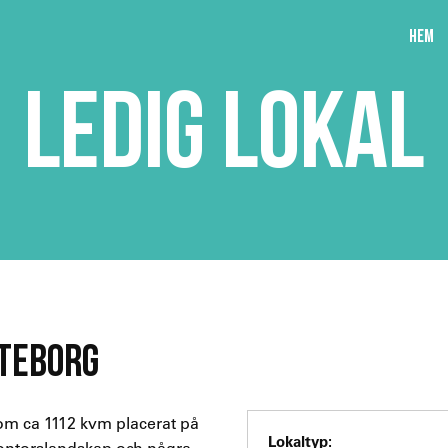
Hem
LEDIG LOKAL
ÖTEBORG
om ca 1112 kvm placerat på
Lokaltyp:
kontorslandskap och några