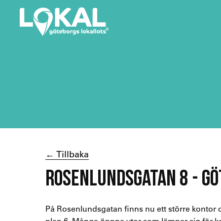
← Tillbaka
ROSENLUNDSGATAN 8 - G
På Rosenlundsgatan finns nu ett större kontor 
plan 6. Många öppna ytor som lämpar sig för 