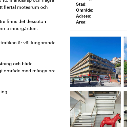
Stad:
tt flertal mötesrum och
Område:
Adress:
 tre finns det dessutom
Area:
amma innergården.
ivtrafiken är väl fungerande
stning och både
evligt område med många bra
ing.