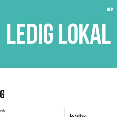
Hem
LEDIG LOKAL
RG
rik
Lokaltyp: