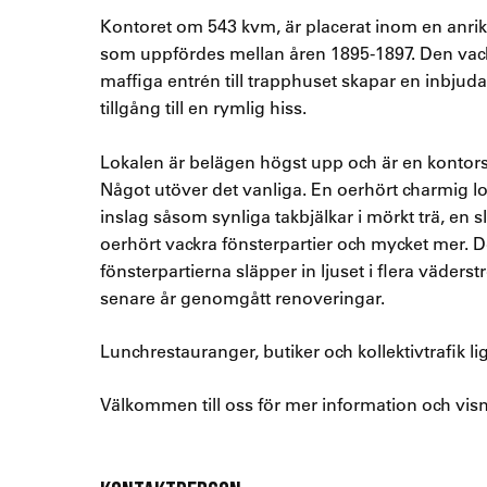
Kontoret om 543 kvm, är placerat inom en anrik,
som uppfördes mellan åren 1895-1897. Den vac
maffiga entrén till trapphuset skapar en inbjud
tillgång till en rymlig hiss.
Lokalen är belägen högst upp och är en kontorsl
Något utöver det vanliga. En oerhört charmig lo
inslag såsom synliga takbjälkar i mörkt trä, en 
oerhört vackra fönsterpartier och mycket mer. 
fönsterpartierna släpper in ljuset i flera väderst
senare år genomgått renoveringar.
Lunchrestauranger, butiker och kollektivtrafik 
Välkommen till oss för mer information och vis