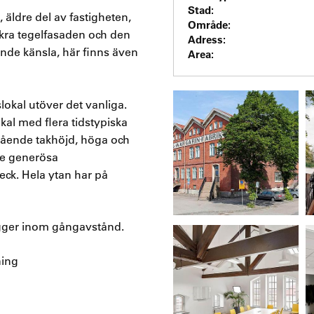
Stad:
 äldre del av fastigheten,
Område:
kra tegelfasaden och den
Adress:
ande känsla, här finns även
Area:
okal utöver det vanliga.
kal med flera tidstypiska
slående takhöjd, höga och
De generösa
reck. Hela ytan har på
ligger inom gångavstånd.
ning