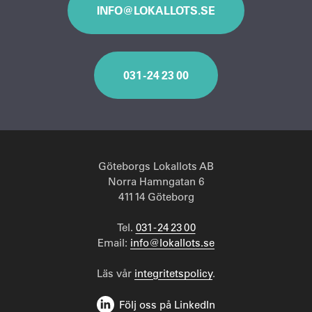
INFO@LOKALLOTS.SE
031 - 24 23 00
Göteborgs Lokallots AB
Norra Hamngatan 6
411 14 Göteborg
Tel.
031 - 24 23 00
Email:
info@lokallots.se
Läs vår
integritetspolicy
.
Följ oss på LinkedIn