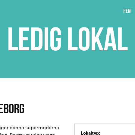
Hem
LEDIG LOKAL
TEBORG
 ligger denna supermoderna
Lokaltyp:
ring. Pentry med pausyta