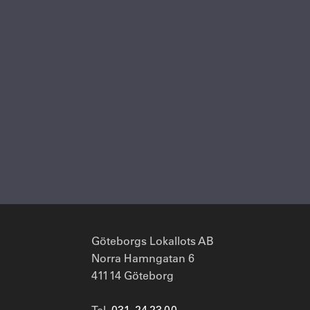
Göteborgs Lokallots AB
Norra Hamngatan 6
411 14 Göteborg
Tel.
031 - 24 23 00