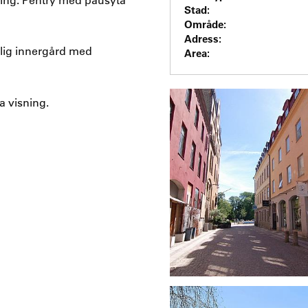
Stad:
Område:
Adress:
rlig innergård med
Area:
a visning.