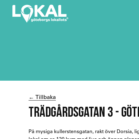
← Tillbaka
TRÄDGÅRDSGATAN 3 - GÖ
På mysiga kullerstensgatan, rakt över Dorsia,
lokal om ca 120 kvm med ljus och öppen plane