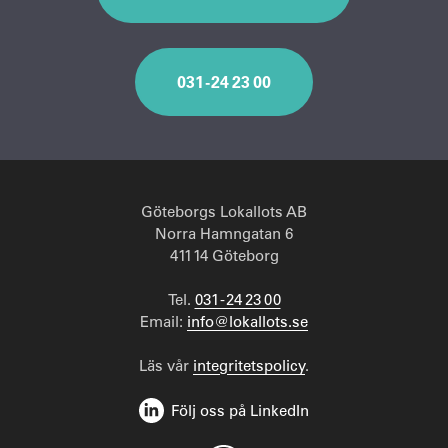
031 - 24 23 00
Göteborgs Lokallots AB
Norra Hamngatan 6
411 14 Göteborg
Tel.
031 - 24 23 00
Email:
info@lokallots.se
Läs vår
integritetspolicy
.
Följ oss på LinkedIn