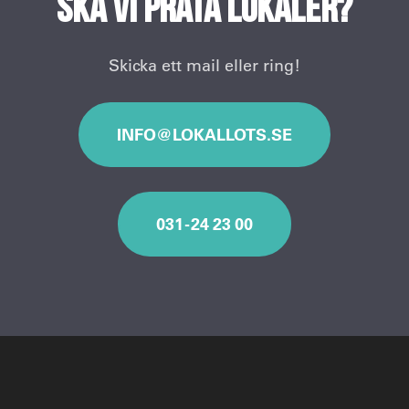
Ska vi prata lokaler?
Skicka ett mail eller ring!
INFO@LOKALLOTS.SE
031 - 24 23 00