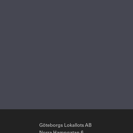
Göteborgs Lokallots AB
Norra Hamngatan 6