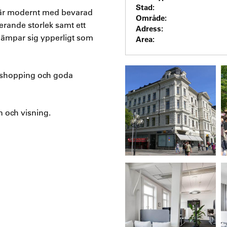
Stad:
et är modernt med bevarad
Område:
erande storlek samt ett
Adress:
lämpar sig ypperligt som
Area:
r, shopping och goda
 och visning.