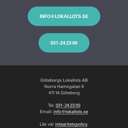
INFO@LOKALLOTS.SE
031 - 24 23 00
Göteborgs Lokallots AB
Norra Hamngatan 6
411 14 Göteborg
Tel.
031 - 24 23 00
Email:
info@lokallots.se
Läs vår
integritetspolicy
.