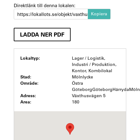
Direktlänk till denna lokalen:
https://lokallots.se/objekt/vaxthusvagen-5
LADDA NER PDF
Lokaltyp:
Lager / Logistik,
Industri / Produktion,
Kontor, Kombilokal
Stad:
Mölnlycke
Område:
Östra
GöteborgGöteborgHärrydaMöln
Adress:
Växthusvägen 5
Area:
180