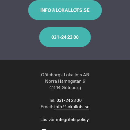
INFO@LOKALLOTS.SE
031 - 24 23 00
Göteborgs Lokallots AB
Norra Hamngatan 6
411 14 Göteborg
Tel.
031 - 24 23 00
Email:
info@lokallots.se
Läs vår
integritetspolicy
.